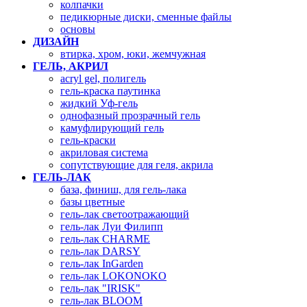
колпачки
педикюрные диски, сменные файлы
основы
ДИЗАЙН
втирка, хром, юки, жемчужная
ГЕЛЬ, АКРИЛ
acryl gel, полигель
гель-краска паутинка
жидкий Уф-гель
однофазный прозрачный гель
камуфлирующий гель
гель-краски
акриловая система
сопутствующие для геля, акрила
ГЕЛЬ-ЛАК
база, финиш, для гель-лака
базы цветные
гель-лак светоотражающий
гель-лак Луи Филипп
гель-лак CHARME
гель-лак DARSY
гель-лак InGarden
гель-лак LOKONOKO
гель-лак "IRISK"
гель-лак BLOOM