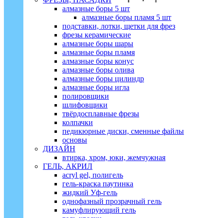
алмазные боры 5 шт
алмазные боры пламя 5 шт
подставки, лотки, щетки для фрез
фрезы керамические
алмазные боры шары
алмазные боры пламя
алмазные боры конус
алмазные боры олива
алмазные боры цилиндр
алмазные боры игла
полировщики
шлифовщики
твёрдосплавные фрезы
колпачки
педикюрные диски, сменные файлы
основы
ДИЗАЙН
втирка, хром, юки, жемчужная
ГЕЛЬ, АКРИЛ
acryl gel, полигель
гель-краска паутинка
жидкий Уф-гель
однофазный прозрачный гель
камуфлирующий гель