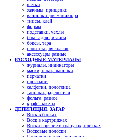
щётки
зажимы, прищепки
ванночки для маникюра
типсы, клей
формы
подставки, чехлы
боксы для дизайна
боксы, тара
палитры для красок
аксессуары разные
РАСХОДНЫЕ МАТЕРИАЛЫ
журналы, индикаторы
маски, очки, шапочки
перчатки
простыни
салфетки, полотенца
тапочки, раделители
фольга, разное
крафт пакеты
ДЕПИЛЯЦИЯ, ЗАГАР
Воск в банках
Воск в картриджах
Воски горячие в гранулах, плитках
Восковые полоски
Расходники для депиляции