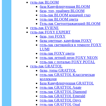
гель-лак BLOOM
база Камуфлирующая BLOOM
база, топ, праймер BLOOM
гель-лак BLOOM кошачий глаз
гель-лак BLOOM цвета
Гель-лак Светоотражающий BLOOM
гель-лак EVIENE
гель-лак FOXY EXPERT
база, топ FOXY
базы цветные, камуфляж FOXY
гель-лак светящийся в темноте FOXY
LUMI
гель-лак FOXY цвета
гель-лак летний неон FOXY NEON
гель-лак с поталью FOXY POTAL
гель-лак GRATTOL
базы, топы GRATTOL
гель-лак GRATTOL Классическая
коллекция
База Камуфлирующая GRATTOL
гель-лак GRATTOL Agate
гель-лак GRATTOL Diamond
гель-лак GRATTOL Emerald
гель-лак GRATTOL Onyx
гель-лак GRATTOL Opal