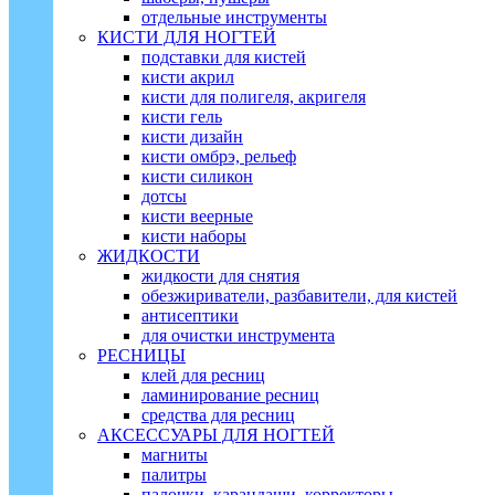
отдельные инструменты
КИСТИ ДЛЯ НОГТЕЙ
подставки для кистей
кисти акрил
кисти для полигеля, акригеля
кисти гель
кисти дизайн
кисти омбрэ, рельеф
кисти силикон
дотсы
кисти веерные
кисти наборы
ЖИДКОСТИ
жидкости для снятия
обезжириватели, разбавители, для кистей
антисептики
для очистки инструмента
РЕСНИЦЫ
клей для ресниц
ламинирование ресниц
средства для ресниц
АКСЕССУАРЫ ДЛЯ НОГТЕЙ
магниты
палитры
палочки, карандаши, корректоры