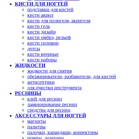
КИСТИ ДЛЯ НОГТЕЙ
подставки для кистей
кисти акрил
кисти для полигеля, акригеля
кисти гель
кисти дизайн
кисти омбрэ, рельеф
кисти силикон
дотсы
кисти веерные
кисти наборы
ЖИДКОСТИ
жидкости для снятия
обезжириватели, разбавители, для кистей
антисептики
для очистки инструмента
РЕСНИЦЫ
клей для ресниц
ламинирование ресниц
средства для ресниц
АКСЕССУАРЫ ДЛЯ НОГТЕЙ
магниты
палитры
палочки, карандаши, корректоры
помпы, дозаторы