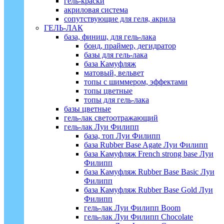
гель-краски
акриловая система
сопутствующие для геля, акрила
ГЕЛЬ-ЛАК
база, финиш, для гель-лака
бонд, праймер, дегидратор
базы для гель-лака
база Камуфляж
матовый, вельвет
топы с шиммером, эффектами
топы цветные
топы для гель-лака
базы цветные
гель-лак светоотражающий
гель-лак Луи Филипп
база, топ Луи Филипп
база Rubber Base Agate Луи Филипп
база Камуфляж French strong base Луи
Филипп
база Камуфляж Rubber Base Basic Луи
Филипп
база Камуфляж Rubber Base Gold Луи
Филипп
гель-лак Луи Филипп Boom
гель-лак Луи Филипп Chocolate