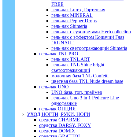
FREE
гель-лак Lurex, Гортензия
гель-лак MINERAL
гель-лак Pepper Drops
гель-лак Shimeria
гель-лак с сухоцветами Herb collection
гель-лак с эффектом Кошачий Глаз
"RUNAIL"
гель-лак светоотражающий Shimeria
гель-лак TNL PRO
гель-лак TNL ART
гель-лак TNL Shine bright
светоотражающий
молочная база TNL Confetti
цветная база TNL Nude dream base
гель-лак UNO
UNO база, топ, праймер
гель-лак Uno 3 in 1 Pedicure Line
однофазные
гель-лак ОПЦИЯ
УХОД НОГТИ, РУКИ, НОГИ
средства CHARME
средства DARSY, FOXY
средства DOMIX
средства GRATTOL