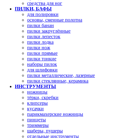
средства для ног
ПИЛКИ, БАФЫ
для полировки
основы, сменные полотна
пилки банан
пилки закруглённые
пилки лепесток
пилки лодка
пилки нож
пилки прямые
пилки тонкие
наборы пилок
для шлифовки
пилки металлические, лазерные
пилки стеклянные, керамика
ИНСТРУМЕНТЫ
ножницы
тёрки, скребки
клипсеры
кусачки
парикмахерские ножницы
пинцеты
триммеры
шаберы, пушеры
отдельные инструменты