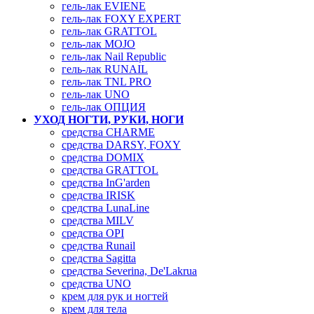
гель-лак EVIENE
гель-лак FOXY EXPERT
гель-лак GRATTOL
гель-лак MOJO
гель-лак Nail Republic
гель-лак RUNAIL
гель-лак TNL PRO
гель-лак UNO
гель-лак ОПЦИЯ
УХОД НОГТИ, РУКИ, НОГИ
средства CHARME
средства DARSY, FOXY
средства DOMIX
средства GRATTOL
средства InG'arden
средства IRISK
средства LunaLine
средства MILV
средства OPI
средства Runail
средства Sagitta
средства Severina, De'Lakrua
средства UNO
крем для рук и ногтей
крем для тела