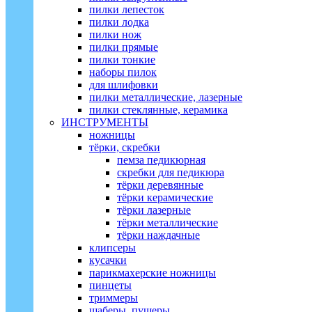
пилки лепесток
пилки лодка
пилки нож
пилки прямые
пилки тонкие
наборы пилок
для шлифовки
пилки металлические, лазерные
пилки стеклянные, керамика
ИНСТРУМЕНТЫ
ножницы
тёрки, скребки
пемза педикюрная
скребки для педикюра
тёрки деревянные
тёрки керамические
тёрки лазерные
тёрки металлические
тёрки наждачные
клипсеры
кусачки
парикмахерские ножницы
пинцеты
триммеры
шаберы, пушеры