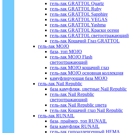
гель-лак GRATTOL Quartz
гель-лак GRATTOL Ruby
гель-лак GRATTOL Sapphire
гель-лак GRATTOL VEGAS
гель-лак GRATTOL Yashma
гель-лак GRATTOL Краски осени
гель-лак GRATTOL светоотражающий
гель-лак Кошачий Глаз GRATTOL
гель-лак MOJO
база, топ MOJO
гель-лак MOJO Flash
светоотражающий
гель-лак MOJO кошачий глаз
гель-лак MOJO основная коллекция
камуфлирующая база MOJO
гель-лак Nail Republic
база камуфляж, цветные Nail Republic
гель-лак Nail Republic
светоотражающий
гель-лак Nail Republic цвета
гель-лак Кошачий глаз Nail Republic
гель-лак RUNAIL
база, праймер, топ RUNAIL
база камуфляж RUNAIL
гель-лак гипоаллергенный HEMA