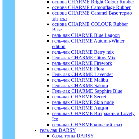
основа CHARME Bright Colour Rubber
основа CHARME Camouflage Rubber
основа CHARME Caramel Base термо
эффект
основа CHARME COLOUR Rubber
Base
гель-лак CHARME Blue Lagoon
гель-лак CHARME Autumn-Winter
edition
гель-лак CHARME Berry mix
Гель-лак CHARME Citrus Mix
гель-лак CHARME Firework
гель-лак CHARME Flora
Гель-лак CHARME Lavender
гель-лак CHARME Malibu
Гель-лак CHARME Sakura
Гель-лак CHARME Sapphire Blue
гель-лак CHARME Secret
гель-лак CHARME Skin nude
гель-лак CHARME Акция
гель-лак CHARME Витражный Lovely
Ice
гель-лак CHARME кошачий глаз
гель-лак DARSY
базы, топы DARSY