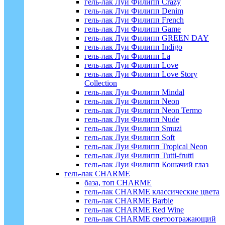
гель-лак Луи Филипп Crazy
гель-лак Луи Филипп Denim
гель-лак Луи Филипп French
гель-лак Луи Филипп Game
гель-лак Луи Филипп GREEN DAY
гель-лак Луи Филипп Indigo
гель-лак Луи Филипп La
гель-лак Луи Филипп Love
гель-лак Луи Филипп Love Story
Collection
гель-лак Луи Филипп Mindal
гель-лак Луи Филипп Neon
гель-лак Луи Филипп Neon Termo
гель-лак Луи Филипп Nude
гель-лак Луи Филипп Smuzi
гель-лак Луи Филипп Soft
гель-лак Луи Филипп Tropical Neon
гель-лак Луи Филипп Tutti-frutti
гель-лак Луи Филипп Кошачий глаз
гель-лак CHARME
база, топ CHARME
гель-лак CHARME классические цвета
гель-лак CHARME Barbie
гель-лак CHARME Red Wine
гель-лак CHARME светоотражающий