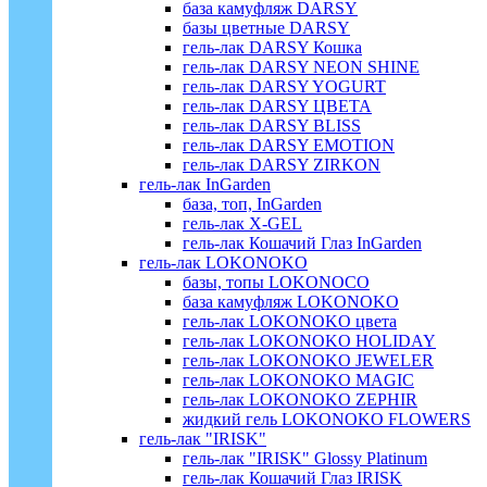
база камуфляж DARSY
базы цветные DARSY
гель-лак DARSY Кошка
гель-лак DARSY NEON SHINE
гель-лак DARSY YOGURT
гель-лак DARSY ЦВЕТА
гель-лак DARSY BLISS
гель-лак DARSY EMOTION
гель-лак DARSY ZIRKON
гель-лак InGarden
база, топ, InGarden
гель-лак X-GEL
гель-лак Кошачий Глаз InGarden
гель-лак LOKONOKO
базы, топы LOKONOCO
база камуфляж LOKONOKO
гель-лак LOKONOKO цвета
гель-лак LOKONOKO HOLIDAY
гель-лак LOKONOKO JEWELER
гель-лак LOKONOKO MAGIC
гель-лак LOKONOKO ZEPHIR
жидкий гель LOKONOKO FLOWERS
гель-лак "IRISK"
гель-лак "IRISK" Glossy Platinum
гель-лак Кошачий Глаз IRISK