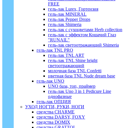
FREE
гель-лак Lurex, Гортензия
гель-лак MINERAL
гель-лак Pepper Drops
гель-лак Shimeria
гель-лак с сухоцветами Herb collection
гель-лак с эффектом Кошачий Глаз
"RUNAIL"
гель-лак светоотражающий Shimeria
гель-лак TNL PRO
гель-лак TNL ART
гель-лак TNL Shine bright
светоотражающий
молочная база TNL Confetti
цветная база TNL Nude dream base
гель-лак UNO
UNO база, топ, праймер
гель-лак Uno 3 in 1 Pedicure Line
однофазные
гель-лак ОПЦИЯ
УХОД НОГТИ, РУКИ, НОГИ
средства CHARME
средства DARSY, FOXY
средства DOMIX
средства GRATTOL