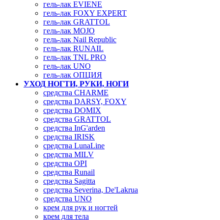
гель-лак EVIENE
гель-лак FOXY EXPERT
гель-лак GRATTOL
гель-лак MOJO
гель-лак Nail Republic
гель-лак RUNAIL
гель-лак TNL PRO
гель-лак UNO
гель-лак ОПЦИЯ
УХОД НОГТИ, РУКИ, НОГИ
средства CHARME
средства DARSY, FOXY
средства DOMIX
средства GRATTOL
средства InG'arden
средства IRISK
средства LunaLine
средства MILV
средства OPI
средства Runail
средства Sagitta
средства Severina, De'Lakrua
средства UNO
крем для рук и ногтей
крем для тела