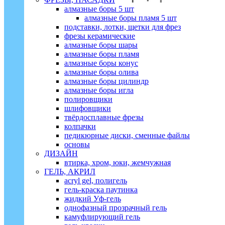
алмазные боры 5 шт
алмазные боры пламя 5 шт
подставки, лотки, щетки для фрез
фрезы керамические
алмазные боры шары
алмазные боры пламя
алмазные боры конус
алмазные боры олива
алмазные боры цилиндр
алмазные боры игла
полировщики
шлифовщики
твёрдосплавные фрезы
колпачки
педикюрные диски, сменные файлы
основы
ДИЗАЙН
втирка, хром, юки, жемчужная
ГЕЛЬ, АКРИЛ
acryl gel, полигель
гель-краска паутинка
жидкий Уф-гель
однофазный прозрачный гель
камуфлирующий гель