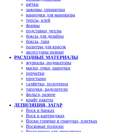
щётки
зажимы, прищепки
ванночки для маникюра
типсы, клей
формы
подставки, чехлы
боксы для дизайна
боксы, тара
палитры для красок
аксессуары разные
РАСХОДНЫЕ МАТЕРИАЛЫ
журналы, индикаторы
маски, очки, шапочки
перчатки
простыни
салфетки, полотенца
тапочки, раделители
фольга, разное
крафт пакеты
ДЕПИЛЯЦИЯ, ЗАГАР
Воск в банках
Воск в картриджах
Воски горячие в гранулах, плитках
Восковые полоски
Расходники для депиляции