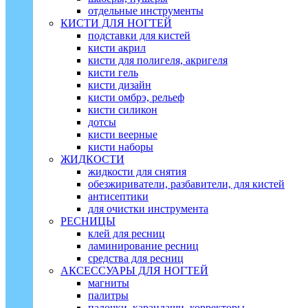
отдельные инструменты
КИСТИ ДЛЯ НОГТЕЙ
подставки для кистей
кисти акрил
кисти для полигеля, акригеля
кисти гель
кисти дизайн
кисти омбрэ, рельеф
кисти силикон
дотсы
кисти веерные
кисти наборы
ЖИДКОСТИ
жидкости для снятия
обезжириватели, разбавители, для кистей
антисептики
для очистки инструмента
РЕСНИЦЫ
клей для ресниц
ламинирование ресниц
средства для ресниц
АКСЕССУАРЫ ДЛЯ НОГТЕЙ
магниты
палитры
палочки, карандаши, корректоры