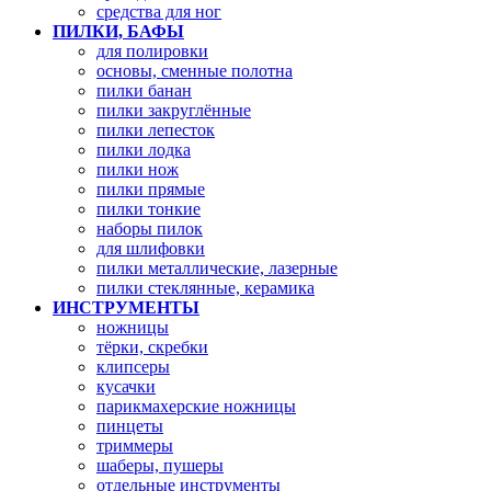
средства для ног
ПИЛКИ, БАФЫ
для полировки
основы, сменные полотна
пилки банан
пилки закруглённые
пилки лепесток
пилки лодка
пилки нож
пилки прямые
пилки тонкие
наборы пилок
для шлифовки
пилки металлические, лазерные
пилки стеклянные, керамика
ИНСТРУМЕНТЫ
ножницы
тёрки, скребки
клипсеры
кусачки
парикмахерские ножницы
пинцеты
триммеры
шаберы, пушеры
отдельные инструменты