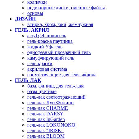
колпачки
педикюрные диски, сменные файлы
основы
ДИЗАЙН
втирка, хром, юки, жемчужная
ГЕЛЬ, АКРИЛ
acryl gel, полигель
гель-краска паутинка
жидкий Уф-гель
однофазный прозрачный гель
камуфлирующий гель
гель-краски
акриловая система
сопутствующие для геля, акрила
ГЕЛЬ-ЛАК
база, финиш, для гель-лака
базы цветные
гель-лак светоотражающий
гель-лак Луи Филипп
гель-лак CHARME
гель-лак DARSY
гель-лак InGarden
гель-лак LOKONOKO
гель-лак "IRISK"
гель-лак BLOOM