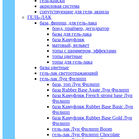
гель-краски
акриловая система
сопутствующие для геля, акрила
ГЕЛЬ-ЛАК
база, финиш, для гель-лака
бонд, праймер, дегидратор
базы для гель-лака
база Камуфляж
матовый, вельвет
топы с шиммером, эффектами
топы цветные
топы для гель-лака
базы цветные
гель-лак светоотражающий
гель-лак Луи Филипп
база, топ Луи Филипп
база Rubber Base Agate Луи Филипп
база Камуфляж French strong base Луи
Филипп
база Камуфляж Rubber Base Basic Луи
Филипп
база Камуфляж Rubber Base Gold Луи
Филипп
гель-лак Луи Филипп Boom
гель-лак Луи Филипп Chocolate