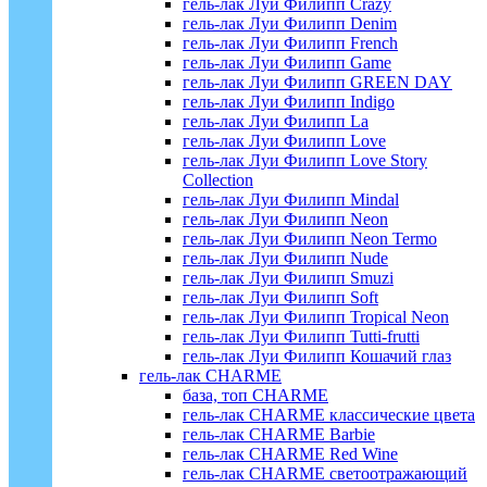
гель-лак Луи Филипп Crazy
гель-лак Луи Филипп Denim
гель-лак Луи Филипп French
гель-лак Луи Филипп Game
гель-лак Луи Филипп GREEN DAY
гель-лак Луи Филипп Indigo
гель-лак Луи Филипп La
гель-лак Луи Филипп Love
гель-лак Луи Филипп Love Story
Collection
гель-лак Луи Филипп Mindal
гель-лак Луи Филипп Neon
гель-лак Луи Филипп Neon Termo
гель-лак Луи Филипп Nude
гель-лак Луи Филипп Smuzi
гель-лак Луи Филипп Soft
гель-лак Луи Филипп Tropical Neon
гель-лак Луи Филипп Tutti-frutti
гель-лак Луи Филипп Кошачий глаз
гель-лак CHARME
база, топ CHARME
гель-лак CHARME классические цвета
гель-лак CHARME Barbie
гель-лак CHARME Red Wine
гель-лак CHARME светоотражающий