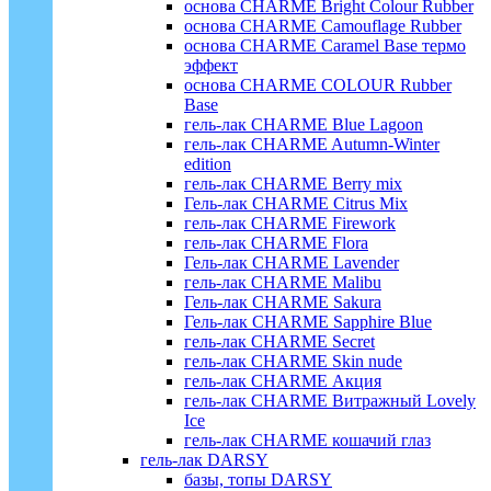
основа CHARME Bright Colour Rubber
основа CHARME Camouflage Rubber
основа CHARME Caramel Base термо
эффект
основа CHARME COLOUR Rubber
Base
гель-лак CHARME Blue Lagoon
гель-лак CHARME Autumn-Winter
edition
гель-лак CHARME Berry mix
Гель-лак CHARME Citrus Mix
гель-лак CHARME Firework
гель-лак CHARME Flora
Гель-лак CHARME Lavender
гель-лак CHARME Malibu
Гель-лак CHARME Sakura
Гель-лак CHARME Sapphire Blue
гель-лак CHARME Secret
гель-лак CHARME Skin nude
гель-лак CHARME Акция
гель-лак CHARME Витражный Lovely
Ice
гель-лак CHARME кошачий глаз
гель-лак DARSY
базы, топы DARSY