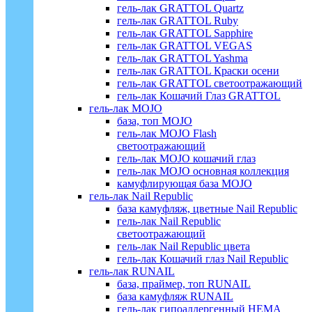
гель-лак GRATTOL Quartz
гель-лак GRATTOL Ruby
гель-лак GRATTOL Sapphire
гель-лак GRATTOL VEGAS
гель-лак GRATTOL Yashma
гель-лак GRATTOL Краски осени
гель-лак GRATTOL светоотражающий
гель-лак Кошачий Глаз GRATTOL
гель-лак MOJO
база, топ MOJO
гель-лак MOJO Flash
светоотражающий
гель-лак MOJO кошачий глаз
гель-лак MOJO основная коллекция
камуфлирующая база MOJO
гель-лак Nail Republic
база камуфляж, цветные Nail Republic
гель-лак Nail Republic
светоотражающий
гель-лак Nail Republic цвета
гель-лак Кошачий глаз Nail Republic
гель-лак RUNAIL
база, праймер, топ RUNAIL
база камуфляж RUNAIL
гель-лак гипоаллергенный HEMA