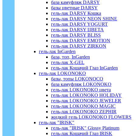
база камуфляж DARSY
базы цветные DARSY
гель-лак DARSY Кошка
гель-лак DARSY NEON SHINE
гель-лак DARSY YOGURT
гель-лак DARSY ЦВЕТА
гель-лак DARSY BLISS
гель-лак DARSY EMOTION
гель-лак DARSY ZIRKON
гель-лак InGarden
база, топ, InGarden
гель-лак X-GEL
гель-лак Кошачий Глаз InGarden
гель-лак LOKONOKO
базы, топы LOKONOCO
база камуфляж LOKONOKO
гель-лак LOKONOKO цвета
гель-лак LOKONOKO HOLIDAY
гель-лак LOKONOKO JEWELER
гель-лак LOKONOKO MAGIC
гель-лак LOKONOKO ZEPHIR
жидкий гель LOKONOKO FLOWERS
гель-лак "IRISK"
гель-лак "IRISK" Glossy Platinum
гель-лак Кошачий Глаз IRISK