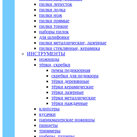
пилки лепесток
пилки лодка
пилки нож
пилки прямые
пилки тонкие
наборы пилок
для шлифовки
пилки металлические, лазерные
пилки стеклянные, керамика
ИНСТРУМЕНТЫ
ножницы
тёрки, скребки
пемза педикюрная
скребки для педикюра
тёрки деревянные
тёрки керамические
тёрки лазерные
тёрки металлические
тёрки наждачные
клипсеры
кусачки
парикмахерские ножницы
пинцеты
триммеры
шаберы, пушеры