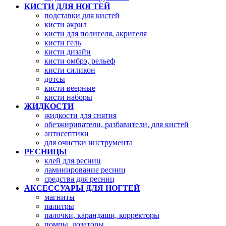
КИСТИ ДЛЯ НОГТЕЙ
подставки для кистей
кисти акрил
кисти для полигеля, акригеля
кисти гель
кисти дизайн
кисти омбрэ, рельеф
кисти силикон
дотсы
кисти веерные
кисти наборы
ЖИДКОСТИ
жидкости для снятия
обезжириватели, разбавители, для кистей
антисептики
для очистки инструмента
РЕСНИЦЫ
клей для ресниц
ламинирование ресниц
средства для ресниц
АКСЕССУАРЫ ДЛЯ НОГТЕЙ
магниты
палитры
палочки, карандаши, корректоры
помпы, дозаторы