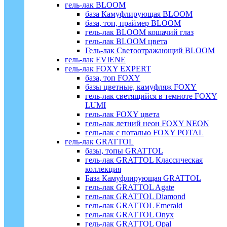
гель-лак BLOOM
база Камуфлирующая BLOOM
база, топ, праймер BLOOM
гель-лак BLOOM кошачий глаз
гель-лак BLOOM цвета
Гель-лак Светоотражающий BLOOM
гель-лак EVIENE
гель-лак FOXY EXPERT
база, топ FOXY
базы цветные, камуфляж FOXY
гель-лак светящийся в темноте FOXY
LUMI
гель-лак FOXY цвета
гель-лак летний неон FOXY NEON
гель-лак с поталью FOXY POTAL
гель-лак GRATTOL
базы, топы GRATTOL
гель-лак GRATTOL Классическая
коллекция
База Камуфлирующая GRATTOL
гель-лак GRATTOL Agate
гель-лак GRATTOL Diamond
гель-лак GRATTOL Emerald
гель-лак GRATTOL Onyx
гель-лак GRATTOL Opal