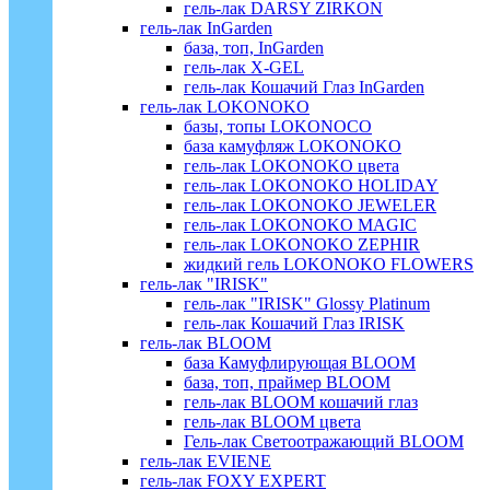
гель-лак DARSY ZIRKON
гель-лак InGarden
база, топ, InGarden
гель-лак X-GEL
гель-лак Кошачий Глаз InGarden
гель-лак LOKONOKO
базы, топы LOKONOCO
база камуфляж LOKONOKO
гель-лак LOKONOKO цвета
гель-лак LOKONOKO HOLIDAY
гель-лак LOKONOKO JEWELER
гель-лак LOKONOKO MAGIC
гель-лак LOKONOKO ZEPHIR
жидкий гель LOKONOKO FLOWERS
гель-лак "IRISK"
гель-лак "IRISK" Glossy Platinum
гель-лак Кошачий Глаз IRISK
гель-лак BLOOM
база Камуфлирующая BLOOM
база, топ, праймер BLOOM
гель-лак BLOOM кошачий глаз
гель-лак BLOOM цвета
Гель-лак Светоотражающий BLOOM
гель-лак EVIENE
гель-лак FOXY EXPERT