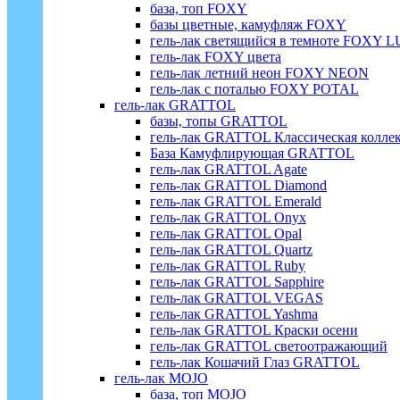
база, топ FOXY
базы цветные, камуфляж FOXY
гель-лак светящийся в темноте FOXY 
гель-лак FOXY цвета
гель-лак летний неон FOXY NEON
гель-лак с поталью FOXY POTAL
гель-лак GRATTOL
базы, топы GRATTOL
гель-лак GRATTOL Классическая колле
База Камуфлирующая GRATTOL
гель-лак GRATTOL Agate
гель-лак GRATTOL Diamond
гель-лак GRATTOL Emerald
гель-лак GRATTOL Onyx
гель-лак GRATTOL Opal
гель-лак GRATTOL Quartz
гель-лак GRATTOL Ruby
гель-лак GRATTOL Sapphire
гель-лак GRATTOL VEGAS
гель-лак GRATTOL Yashma
гель-лак GRATTOL Краски осени
гель-лак GRATTOL светоотражающий
гель-лак Кошачий Глаз GRATTOL
гель-лак MOJO
база, топ MOJO