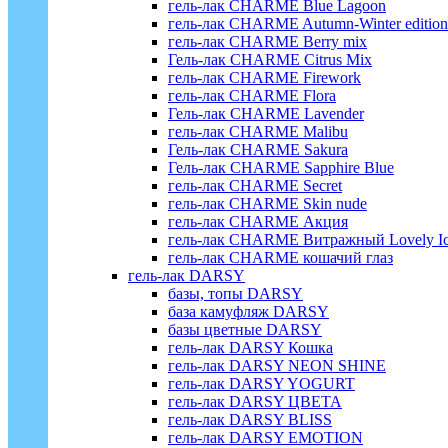
гель-лак CHARME Blue Lagoon
гель-лак CHARME Autumn-Winter edition
гель-лак CHARME Berry mix
Гель-лак CHARME Citrus Mix
гель-лак CHARME Firework
гель-лак CHARME Flora
Гель-лак CHARME Lavender
гель-лак CHARME Malibu
Гель-лак CHARME Sakura
Гель-лак CHARME Sapphire Blue
гель-лак CHARME Secret
гель-лак CHARME Skin nude
гель-лак CHARME Акция
гель-лак CHARME Витражный Lovely I
гель-лак CHARME кошачий глаз
гель-лак DARSY
базы, топы DARSY
база камуфляж DARSY
базы цветные DARSY
гель-лак DARSY Кошка
гель-лак DARSY NEON SHINE
гель-лак DARSY YOGURT
гель-лак DARSY ЦВЕТА
гель-лак DARSY BLISS
гель-лак DARSY EMOTION