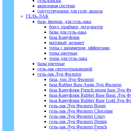
гель-краски
акриловая система
сопутствующие для геля, акрила
ГЕЛЬ-ЛАК
база, финиш, для гель-лака
бонд, праймер, дегидратор
базы для гель-лака
база Камуфляж
матовый, вельвет
топы с шиммером, эффектами
топы цветные
топы для гель-лака
базы цветные
гель-лак светоотражающий
гель-лак Луи Филипп
база, топ Луи Филипп
база Rubber Base Agate Луи Филипп
база Камуфляж French strong base Луи 
база Камуфляж Rubber Base Basic Луи 
база Камуфляж Rubber Base Gold Луи 
гель-лак Луи Филипп Boom
гель-лак Луи Филипп Chocolate
гель-лак Луи Филипп Crazy
гель-лак Луи Филипп Denim
гель-лак Луи Филипп French