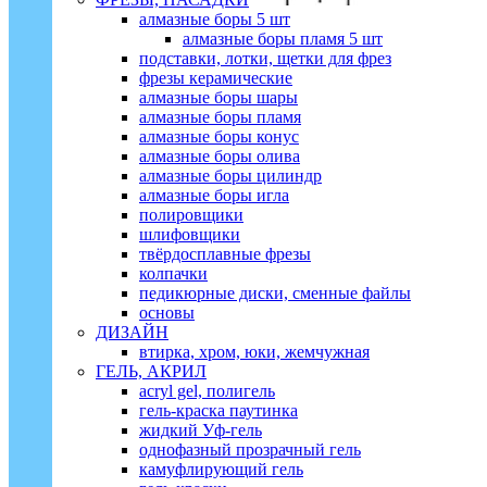
алмазные боры 5 шт
алмазные боры пламя 5 шт
подставки, лотки, щетки для фрез
фрезы керамические
алмазные боры шары
алмазные боры пламя
алмазные боры конус
алмазные боры олива
алмазные боры цилиндр
алмазные боры игла
полировщики
шлифовщики
твёрдосплавные фрезы
колпачки
педикюрные диски, сменные файлы
основы
ДИЗАЙН
втирка, хром, юки, жемчужная
ГЕЛЬ, АКРИЛ
acryl gel, полигель
гель-краска паутинка
жидкий Уф-гель
однофазный прозрачный гель
камуфлирующий гель