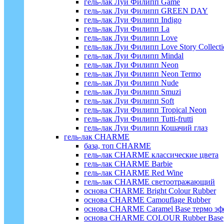
гель-лак Луи Филипп Game
гель-лак Луи Филипп GREEN DAY
гель-лак Луи Филипп Indigo
гель-лак Луи Филипп La
гель-лак Луи Филипп Love
гель-лак Луи Филипп Love Story Collecti
гель-лак Луи Филипп Mindal
гель-лак Луи Филипп Neon
гель-лак Луи Филипп Neon Termo
гель-лак Луи Филипп Nude
гель-лак Луи Филипп Smuzi
гель-лак Луи Филипп Soft
гель-лак Луи Филипп Tropical Neon
гель-лак Луи Филипп Tutti-frutti
гель-лак Луи Филипп Кошачий глаз
гель-лак CHARME
база, топ CHARME
гель-лак CHARME классические цвета
гель-лак CHARME Barbie
гель-лак CHARME Red Wine
гель-лак CHARME светоотражающий
основа CHARME Bright Colour Rubber
основа CHARME Camouflage Rubber
основа CHARME Caramel Base термо эф
основа CHARME COLOUR Rubber Base