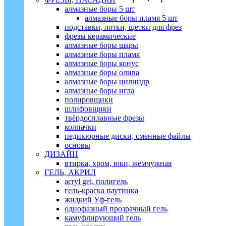
алмазные боры 5 шт
алмазные боры пламя 5 шт
подставки, лотки, щетки для фрез
фрезы керамические
алмазные боры шары
алмазные боры пламя
алмазные боры конус
алмазные боры олива
алмазные боры цилиндр
алмазные боры игла
полировщики
шлифовщики
твёрдосплавные фрезы
колпачки
педикюрные диски, сменные файлы
основы
ДИЗАЙН
втирка, хром, юки, жемчужная
ГЕЛЬ, АКРИЛ
acryl gel, полигель
гель-краска паутинка
жидкий Уф-гель
однофазный прозрачный гель
камуфлирующий гель